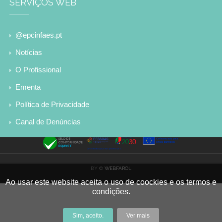
SERVIÇOS WEB
@epcinfaes.pt
Notícias
O Profissional
Ementa
Política de Privacidade
Canal de Denúncias
BY ©
WEBFAROL
Ao usar este website aceita o uso de coockies e os termos e
condições.
Sim, aceito.
Ver mais