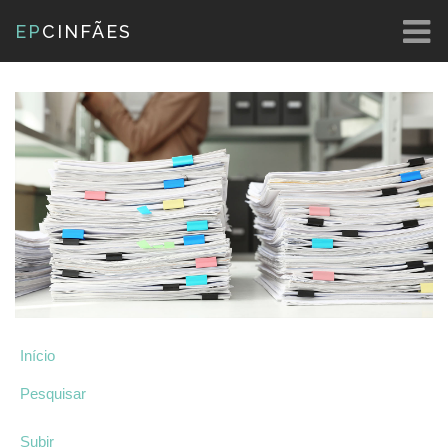
EP
CINFÃES
Início
Pesquisar
Subir