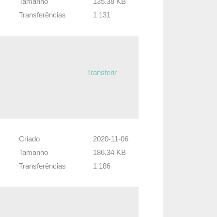
Tamanho
135.38 KB
Transferências
1 131
Transferir
Criado
2020-11-06
Tamanho
186.34 KB
Transferências
1 186