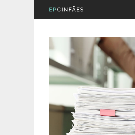
EP
CINFÃES