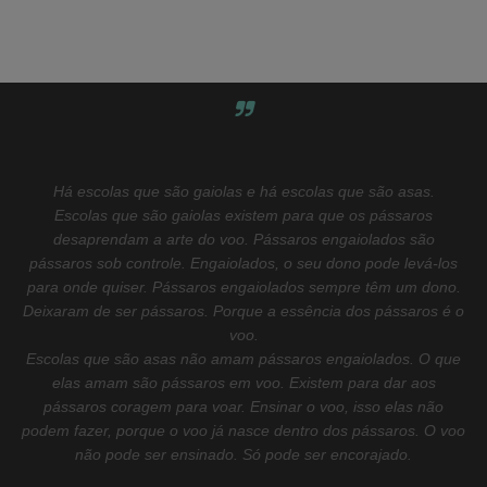
Há escolas que são gaiolas e há escolas que são asas.
Escolas que são gaiolas existem para que os pássaros
desaprendam a arte do voo. Pássaros engaiolados são
pássaros sob controle. Engaiolados, o seu dono pode levá-los
para onde quiser. Pássaros engaiolados sempre têm um dono.
Deixaram de ser pássaros. Porque a essência dos pássaros é o
voo.
Escolas que são asas não amam pássaros engaiolados. O que
elas amam são pássaros em voo. Existem para dar aos
pássaros coragem para voar. Ensinar o voo, isso elas não
podem fazer, porque o voo já nasce dentro dos pássaros. O voo
não pode ser ensinado. Só pode ser encorajado.