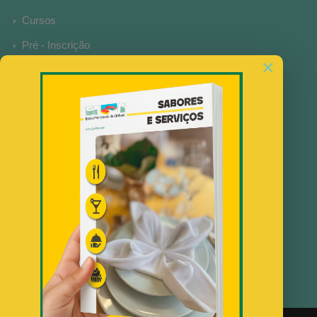
Cursos
Pré - Inscrição
×
Matrículas
Fotos
SERVIÇOS WEB
@epcinfaes.pt
Notícias
O Profissional
Ementa
Política de Privacidade
Canal de Denúncias