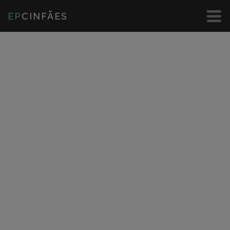
EP
CINFÃES
Visita à BTL
Aldeia do Pai Natal
VISITA À BTL
ALDEIA DO
PAI NATAL
Visita de Estudo a Unidades Hoteleiras - Douro
VISITA DE ESTUDO A UNIDADES
HOTELEIRAS - DOURO