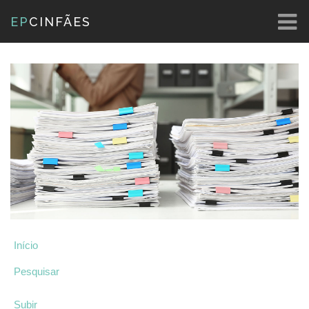
EP
CINFÃES
Início
Pesquisar
Subir