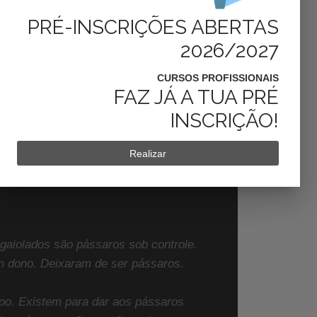
PRÉ-INSCRIÇÕES ABERTAS
2026/2027
CURSOS PROFISSIONAIS
FAZ JÁ A TUA PRÉ
INSCRIÇÃO!
Realizar
gaiolados são pássaros sob controle.
m dono. Deixaram de ser pássaros.
o. Existem para dar aos pássaros