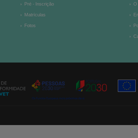
Pré - Inscrição
O 
Matrículas
E
Fotos
Po
Ca