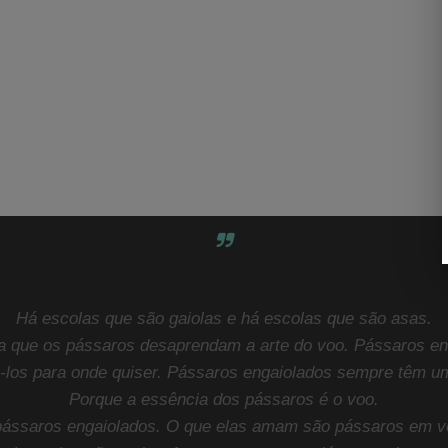
Missão
MISSÃO
Há escolas que são gaiolas e há escolas que são asas.
a que os pássaros desaprendam a arte do voo. Pássaros en
á-los para onde quiser. Pássaros engaiolados sempre têm u
Porque a essência dos pássaros é o voo.
ássaros engaiolados. O que elas amam são pássaros em vo