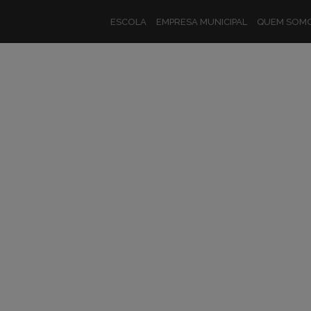
ESCOLA
EMPRESA MUNICIPAL
QUEM SOM
Visita de Estudo a Unidades Hotelei
VISITA DE ESTUD
UNIDADES HOTEL
DOURO
Aldeia do Pai Natal
ALDEIA DO PAI N