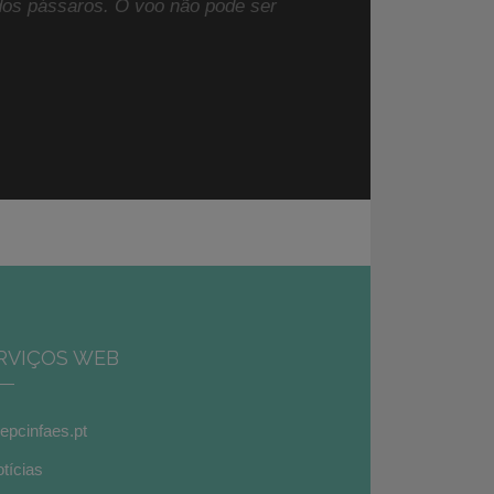
 dos pássaros. O voo não pode ser
RVIÇOS WEB
pcinfaes.pt
tícias