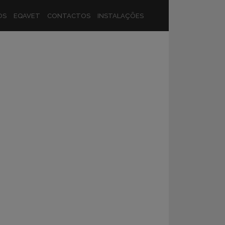
OS
EQAVET
CONTACTOS
INSTALAÇÕES
ras - Douro
O A
EIRAS -
ATAL