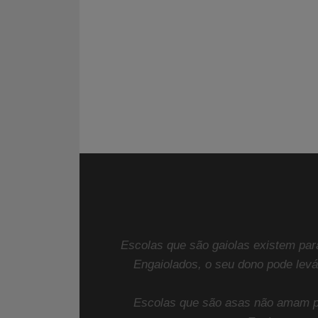
Escolas que são gaiolas existem par
Engaiolados, o seu dono pode lev
Escolas que são asas não amam p