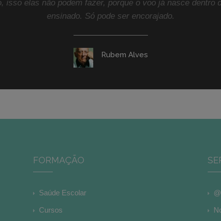
, isso elas não podem fazer, porque o voo já nasce dentro
ensinado. Só pode ser encorajado.
Rubem Alves
FORMAÇÃO
SE
Saúde Escolar
@e
Cursos
No