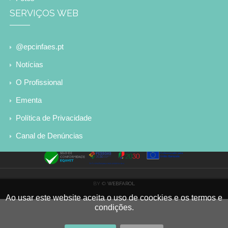
SERVIÇOS WEB
@epcinfaes.pt
Notícias
O Profissional
Ementa
Política de Privacidade
Canal de Denúncias
BY ©
WEBFAROL
Ao usar este website aceita o uso de coockies e os termos e
condições.