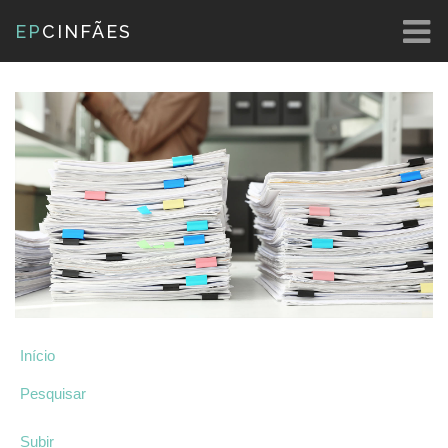
EP
CINFÃES
Início
Pesquisar
Subir