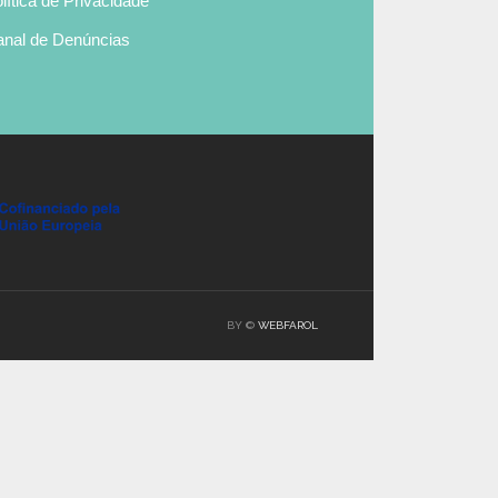
lítica de Privacidade
nal de Denúncias
BY ©
WEBFAROL