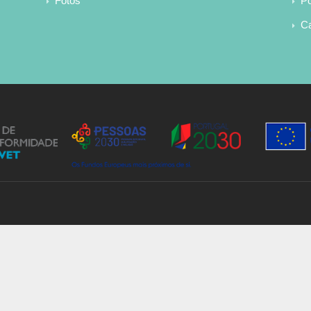
Fotos
Po
Ca