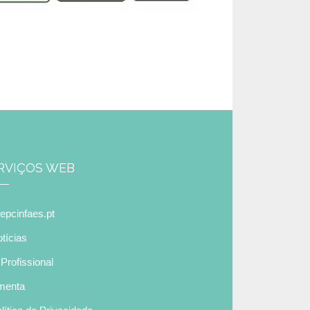
RVIÇOS WEB
pcinfaes.pt
tícias
Profissional
menta